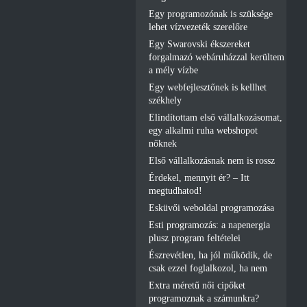
Egy programozónak is szüksége
lehet vízvezeték szerelőre
Egy Swarovski ékszereket
forgalmazó webáruházzal kerültem
a mély vízbe
Egy webfejlesztőnek is kellhet
székhely
Elindítottam első vállalkozásomat,
egy alkalmi ruha webshopot
nőknek
Első vállalkozásnak nem is rossz
Érdekel, mennyit ér? – Itt
megtudhatod!
Esküvői weboldal programozása
Esti programozás: a napenergia
plusz program feltételei
Észrevétlen, ha jól működik, de
csak ezzel foglalkozol, ha nem
Extra méretű női cipőket
programoznak a számunkra?