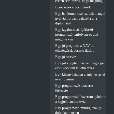
esetén sem biztos, hogy meginog
Egészséges algoritmusok
Egy barátomat csak az üzleti angol
nyelvtanfolyam választja el a
diplomától
Egy izgalmasnak ígérkező
programozó tanfolyam és ami
mögötte van
Egy jó program, a NAV-os
ellenőrzések abszolválására
Egy jó szerviz
Egy jól szigetelt házban még a gép
előtt kockulni is jobb érzés
Egy kihagyhatatlan ajánlat és az új
nyári gumim
Egy programozás csavaros
története
Egy programozó haverom ajánlotta
a legjobb autószervizt
Egy programozó mindig talál jó
dolgokat a neten