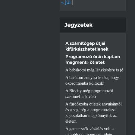
« júl
Jegyzetek
A számítógép útjai
kifürkészhetetlenek
Programozó órán kaptam
megmentő ötletet
A babakocsi még lánykérésre is jó
A barátom annyira kocka, hogy
okosotthonba költözik!
A Biocity még programozói
szemmel is kiváló
A fürdőszoba ötletek anyukámtól
és a segítség a programozással
kapcsolatban megkönnyítik az
életem
A gamer szék vásárlás volt a
legjobb döntésem egy ideje