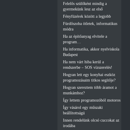
Felelős szülőként mindig a
gyermekünk lesz az első
Fényfüzérek között a legjobb
Fürdőszoba ötletek, informatikus
módra
Ha az építőanyag elvitele a
program…
Ha informatika, akkor nyelviskola
Budapest
Ha nem várt hiba kerül a
rendszerbe – SOS vízszerelés!
Hogyan lett egy konyhai eszköz
programozásaim titkos segítője?
Hogyan szereztem több áramot a
munkámhoz?
Így lettem programozóból motoros
Így vásárol egy műszaki
beállítottságú
Innen rendelünk olcsó cuccokat az
irodába