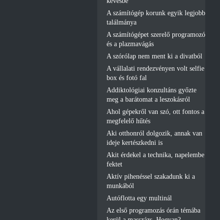
kevésbé
A számítógép korunk egyik legjobb
találmánya
A számítógépet szerelő programozó
és a plazmavágás
A szórólap nem ment ki a divatból
A vállalati rendezvényen volt selfie
box és fotó fal
Addiktológiai konzultáns győzte
meg a barátomat a leszokásról
Ahol gépekről van szó, ott fontos a
megfelelő hűtés
Aki otthonról dolgozik, annak van
ideje kertészkedni is
Akit érdekel a technika, napelembe
fektet
Aktív pihenéssel szakadunk ki a
munkából
Autóflotta egy multinál
Az első programozás órán témába
kerül a masszázs. Hogyan?