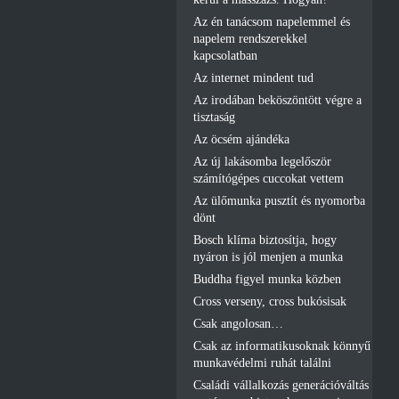
Az én tanácsom napelemmel és
napelem rendszerekkel
kapcsolatban
Az internet mindent tud
Az irodában beköszöntött végre a
tisztaság
Az öcsém ajándéka
Az új lakásomba legelőször
számítógépes cuccokat vettem
Az ülőmunka pusztít és nyomorba
dönt
Bosch klíma biztosítja, hogy
nyáron is jól menjen a munka
Buddha figyel munka közben
Cross verseny, cross bukósisak
Csak angolosan…
Csak az informatikusoknak könnyű
munkavédelmi ruhát találni
Családi vállalkozás generációváltás