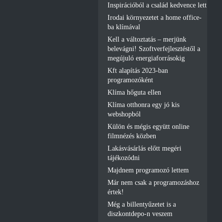
Inspirációból a család kedvence lett
Irodai környezetet a home office-
ba klímával
Kell a változtatás – merjünk
belevágni! Szoftverfejlesztéstől a
megújuló energiaforrásokig
Kft alapítás 2023-ban
programozóként
Klíma hőguta ellen
Klíma otthonra egy jó kis
webshopból
Külön és mégis együtt online
filmnézés közben
Lakásvásárlás előtt megéri
tájékozódni
Majdnem programozó lettem
Már nem csak a programozáshoz
értek!
Még a billentyűzetet is a
diszkontdepo-n veszem