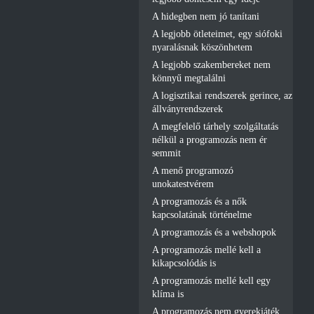
A hidegben nem jó tanítani
A legjobb ötleteimet, egy siófoki
nyaralásnak köszönhetem
A legjobb szakembereket nem
könnyű megtalálni
A logisztikai rendszerek gerince, az
állványrendszerek
A megfelelő tárhely szolgáltatás
nélkül a programozás nem ér
semmit
A menő programozó
unokatestvérem
A programozás és a nők
kapcsolatának történelme
A programozás és a webshopok
A programozás mellé kell a
kikapcsolódás is
A programozás mellé kell egy
klíma is
A programozás nem gyerekjáték