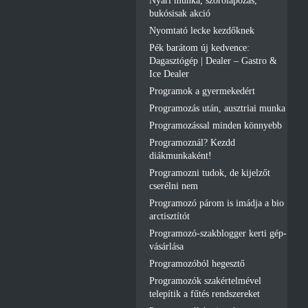
Nyári munka, szórólapozás,
bukósisak akció
Nyomtató lecke kezdőknek
Pék barátom új kedvence:
Dagasztógép | Dealer – Gastro &
Ice Dealer
Programok a gyermekedért
Programozás után, ausztriai munka
Programozással minden könnyebb
Programoznál? Kezdd
diákmunkaként!
Programozni tudok, de kijelzőt
cserélni nem
Programozó párom is imádja a bio
arctisztítót
Programozó-szakblogger kerti gép-
vásárlása
Programozóból hegesztő
Programozók szakértelmével
telepítik a fűtés rendszereket