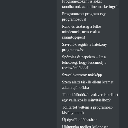
Programozóként is sokat
tanulhatunk az online marketingről
Programozott program egy
programozóval
Rend és tisztaság a lelke
mindennek, nem csak a
számítógépen!
Sávrolók segítik a hatékony
programozást
Spórolás és napelem – Itt a
lehetőség, hogy leszámolj a
rezsiszámláiddal!
Szavalóverseny másképp
Szem alatti táskák elleni krémet
adtam ajándékba
Több különböző szoftver is kellhet
egy vállalkozás irányításához?
Tolltartót vettem a programozó
kislányomnak
Új ügyfél a láthatáron
Ülőmunka mellett különösen