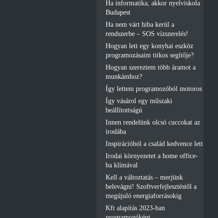
Ha informatika, akkor nyelviskola
Budapest
Ha nem várt hiba kerül a
rendszerbe – SOS vízszerelés!
Hogyan lett egy konyhai eszköz
programozásaim titkos segítője?
Hogyan szereztem több áramot a
munkámhoz?
Így lettem programozóból motoros
Így vásárol egy műszaki
beállítottságú
Innen rendelünk olcsó cuccokat az
irodába
Inspirációból a család kedvence lett
Irodai környezetet a home office-
ba klímával
Kell a változtatás – merjünk
belevágni! Szoftverfejlesztéstől a
megújuló energiaforrásokig
Kft alapítás 2023-ban
programozóként