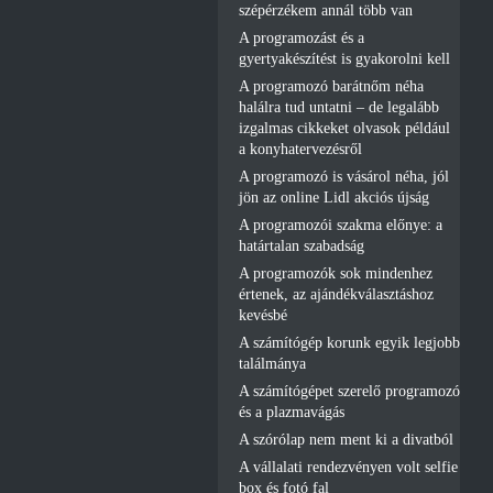
szépérzékem annál több van
A programozást és a
gyertyakészítést is gyakorolni kell
A programozó barátnőm néha
halálra tud untatni – de legalább
izgalmas cikkeket olvasok például
a konyhatervezésről
A programozó is vásárol néha, jól
jön az online Lidl akciós újság
A programozói szakma előnye: a
határtalan szabadság
A programozók sok mindenhez
értenek, az ajándékválasztáshoz
kevésbé
A számítógép korunk egyik legjobb
találmánya
A számítógépet szerelő programozó
és a plazmavágás
A szórólap nem ment ki a divatból
A vállalati rendezvényen volt selfie
box és fotó fal