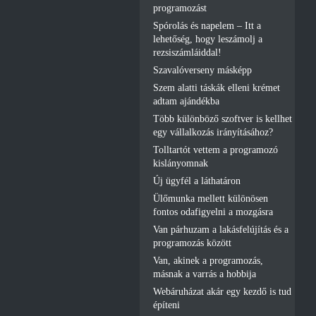
programozást
Spórolás és napelem – Itt a
lehetőség, hogy leszámolj a
rezsiszámláiddal!
Szavalóverseny másképp
Szem alatti táskák elleni krémet
adtam ajándékba
Több különböző szoftver is kellhet
egy vállalkozás irányításához?
Tolltartót vettem a programozó
kislányomnak
Új ügyfél a láthatáron
Ülőmunka mellett különösen
fontos odafigyelni a mozgásra
Van párhuzam a lakásfelújítás és a
programozás között
Van, akinek a programozás,
másnak a varrás a hobbija
Webáruházat akár egy kezdő is tud
építeni