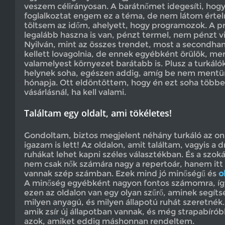
veszem célirányosan. A barátnőmet idegesíti, hog
foglalkoztat engem ez a téma, de nem látom értel
töltsem az időm, ahelyett, hogy programozok. A 
legalább haszna is van, pénzt termel, nem pénzt vi
Nyilván, mint az összes trendet, most a secondhan
kellett lovagolnia, de ennek egyébként örülök, mer
valamelyest környezet barátabb is. Plusz a turkáló
helynek soha, egészen addig, amíg be nem mentü
hónapja. Ott eldöntöttem, hogy én ezt soha többe
vásárlásnál, ha kell valami.
Találtam egy oldalt, ami tökéletes!
Gondoltam, biztos megjelent néhány turkáló az onl
igazam is lett! Az oldalon, amit találtam, vagyis a 
ruhákat lehet kapni széles választékban. És a szok
nem csak nők számára nagy a repertoár, hanem itt v
vannak szép számban. Ezek mind jó minőségű és
o
A minőség egyébként nagyon fontos számomra, így
ezen az oldalon van egy olyan szűrő, aminek segíts
milyen anyagú, és milyen állapotú ruhát szeretnék.
amik zsír új állapotban vannak, és még strapabírób
azok, amiket eddig máshonnan rendeltem.