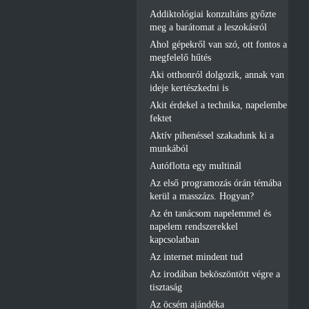
Addiktológiai konzultáns győzte
meg a barátomat a leszokásról
Ahol gépekről van szó, ott fontos a
megfelelő hűtés
Aki otthonról dolgozik, annak van
ideje kertészkedni is
Akit érdekel a technika, napelembe
fektet
Aktív pihenéssel szakadunk ki a
munkából
Autóflotta egy multinál
Az első programozás órán témába
kerül a masszázs. Hogyan?
Az én tanácsom napelemmel és
napelem rendszerekkel
kapcsolatban
Az internet mindent tud
Az irodában beköszöntött végre a
tisztaság
Az öcsém ajándéka