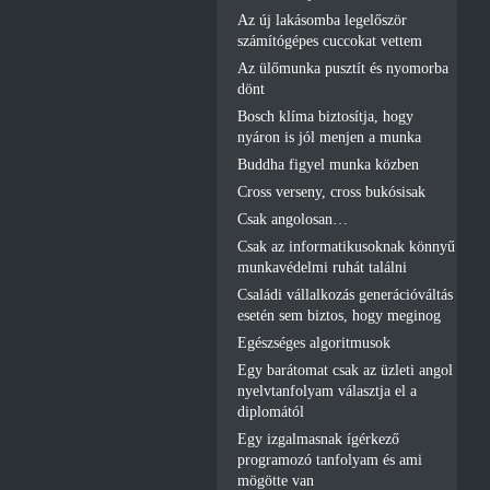
Az új lakásomba legelőször
számítógépes cuccokat vettem
Az ülőmunka pusztít és nyomorba
dönt
Bosch klíma biztosítja, hogy
nyáron is jól menjen a munka
Buddha figyel munka közben
Cross verseny, cross bukósisak
Csak angolosan…
Csak az informatikusoknak könnyű
munkavédelmi ruhát találni
Családi vállalkozás generációváltás
esetén sem biztos, hogy meginog
Egészséges algoritmusok
Egy barátomat csak az üzleti angol
nyelvtanfolyam választja el a
diplomától
Egy izgalmasnak ígérkező
programozó tanfolyam és ami
mögötte van