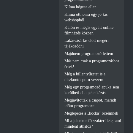
Klíma hőguta ellen
Klíma otthonra egy jó kis
webshopból
Külön és mégis együtt online
filmnézés közben
Lakásvásárlás előtt megéri
tájékozódni
Majdnem programozó lettem
Már nem csak a programozáshoz
értek!
Még a billentyűzetet is a
diszkontdepo-n veszem
Még egy programozó apuka sem
kerülheti el a pelenkázást
Megjavították a csapot, maradt
időm programozni
Meglepetés a „kocka” öcsémnek
Mi a jelenkor fő szakterülete, ami
mindent áthálóz?