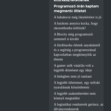
Programozó órán kaptam
megmentő ötletet
A babakocsi még lánykérésre is jó
A barátom annyira kocka, hogy
okosotthonba költözik!
A Biocity még programozói
szemmel is kiváló
A fürdőszoba ötletek anyukámtól
és a segítség a programozással
kapcsolatban megkönnyítik az
életem
A gamer szék vásárlás volt a
legjobb döntésem egy ideje
A hidegben nem jó tanítani
A legjobb ötleteimet, egy siófoki
nyaralásnak köszönhetem
A legjobb szakembereket nem
könnyű megtalálni
A logisztikai rendszerek gerince, az
állványrendszerek