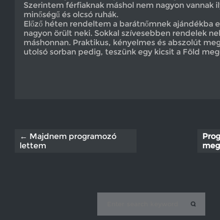
Szerintem férfiaknak máshol nem nagyon vannak il
minőségű és olcsó ruhák.
Előző héten rendeltem a barátnőmnek ajándékba 
nagyon örült neki. Sokkal szívesebben rendelek nek
máshonnan. Praktikus, kényelmes és abszolút meg
utolsó sorban pedig, teszünk egy kicsit a Föld me
← Majdnem programozó
Pro
lettem
meg