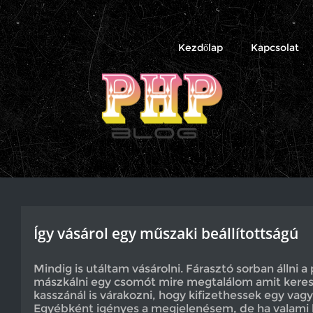
PHP
Blog
Kezdőlap
Kapcsolat
Így vásárol egy műszaki beállítottságú
Mindig is utáltam vásárolni. Fárasztó sorban állni a
mászkálni egy csomót mire megtalálom amit keres
kasszánál is várakozni, hogy kifizethessek egy vag
Egyébként igényes a megjelenésem, de ha valami k