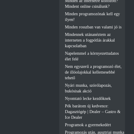
Minden az internetre költözött?
Mindent online csinálunk?
Minden programozónak kell egy
ilyen!
Minden rosszban van valami jó is
Mindennek utánanéztem az
interneten a fogpótlás árakkal
kapcsolatban
Napelemmel a környezettudatos
élet felé
Nem egyszerű a programozó élet,
de illóolajokkal kellemesebbé
tehető
Nyári munka, szórólapozás,
bukósisak akció
Nyomtató lecke kezdőknek
Pék barátom új kedvence:
Dagasztógép | Dealer – Gastro &
Ice Dealer
Programok a gyermekedért
Programozás után, ausztriai munka