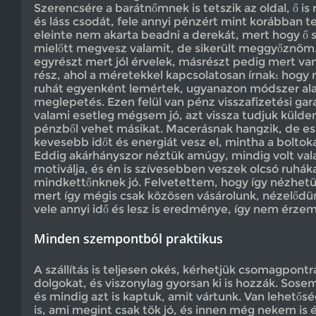
Szerencsére a barátnőmnek is tetszik az oldal, ő is
és láss csodát, fele annyi pénzért mint korábban 
eleinte nem akarta beadni a derekát, mert hogy ő s
mielőtt megvesz valamit, de sikerült meggyőznöm. 
egyrészt mert jól érvelek, másrészt pedig mert van
rész, ahol a méretekkel kapcsolatosan írnak: hogy 
ruhát egyenként lemértek, ugyanazon módszer ala
meglepetés. Ezen felül van pénz visszafizetési gara
valami esetleg mégsem jó, azt vissza tudjuk külden
pénzből vehet másikat. Macerásnak hangzik, de 
kevesebb időt és energiát vesz el, mintha a boltoka
Eddig akárhányszor néztük amúgy, mindig volt vala
motiválja, és én is szívesebben veszek olcsó ruháka
mindkettőnknek jó. Felvetettem, hogy így nézhetü
mert így mégis csak közösen vásárolunk, nézelőd
vele annyi idő és lesz is eredménye, így nem érzem
Minden szempontból praktikus
A szállítás is teljesen okés, kérhetjük csomagpontr
dolgokat, és viszonylag gyorsan ki is hozzák. Sose
és mindig azt is kaptuk, amit vártunk. Van lehetősé
is, ami megint csak tök jó, és innen még nekem is é