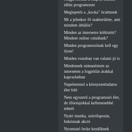
időm programozni
Meglepetés a „kocka” öcsémnek
Mi a jelenkor fő szakterülete, ami
mindent áthálóz?
Minden az internetre költözött?
Mindent online csinálunk?
Minden programozónak kell egy
ilyen!
Minden rosszban van valami jó is
Mindennek utánanéztem az
interneten a fogpótlás árakkal
kapcsolatban
Napelemmel a környezettudatos
élet felé
Nem egyszerű a programozó élet,
de illóolajokkal kellemesebbé
tehető
Nyári munka, szórólapozás,
bukósisak akció
Nyomtató lecke kezdőknek