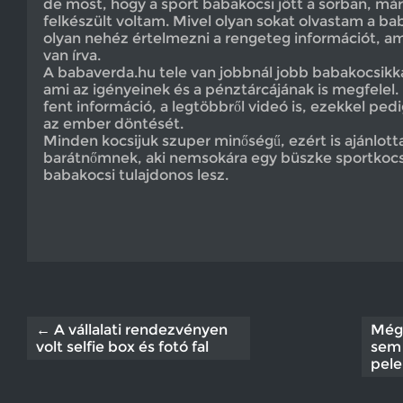
de most, hogy a sport babakocsi jött a sorban, m
felkészült voltam. Mivel olyan sokat olvastam a ba
olyan nehéz értelmezni a rengeteg információt, ami
van írva.
A babaverda.hu tele van jobbnál jobb babakocsikkal
ami az igényeinek és a pénztárcájának is megfelel.
fent információ, a legtöbbről videó is, ezekkel pe
az ember döntését.
Minden kocsijuk szuper minőségű, ezért is ajánlott
barátnőmnek, aki nemsokára egy büszke sportkocsi
babakocsi tulajdonos lesz.
← A vállalati rendezvényen
Még
volt selfie box és fotó fal
sem 
pele