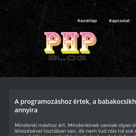
PHP
Blog
Kezdőlap
Kapcsolat
A programozáshoz értek, a babakocsik
annyira
Mindenki máshoz ért. Mindenkinek vannak olyan d
létezésével tisztában van, de nem tud róla túl sok