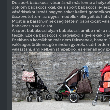
De sport babakocsi vásárlásnál más lenne a helyze
dolgom babakocsikkal, de a sport babakocsi egésze
vásárlásakor ismét nagyon sokat kellett gondolko
összevetettem az egyes modellek előnyeit és hátrá
Most is a barátnőmnek segítettem babakocsit válas
babakocsin volt a sor.
A sport babakocsi olyan babakocsi, amibe mér a 
teszik. Ezek a babakocsik nagyjából a gyerekek 3 év
Ezekben a kocsikban mér nem fekszenek, hanem ü
valóságos örökmozgó minden gyerek, ezért érdem
választani, ami kellően strapabíró, és ellenáll egy 