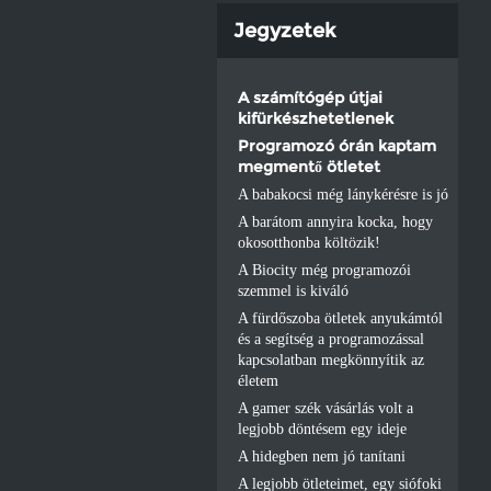
Jegyzetek
A számítógép útjai
kifürkészhetetlenek
Programozó órán kaptam
megmentő ötletet
A babakocsi még lánykérésre is jó
A barátom annyira kocka, hogy
okosotthonba költözik!
A Biocity még programozói
szemmel is kiváló
A fürdőszoba ötletek anyukámtól
és a segítség a programozással
kapcsolatban megkönnyítik az
életem
A gamer szék vásárlás volt a
legjobb döntésem egy ideje
A hidegben nem jó tanítani
A legjobb ötleteimet, egy siófoki