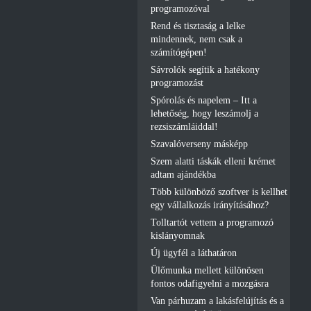
programozóval
Rend és tisztaság a lelke
mindennek, nem csak a
számítógépen!
Sávrolók segítik a hatékony
programozást
Spórolás és napelem – Itt a
lehetőség, hogy leszámolj a
rezsiszámláiddal!
Szavalóverseny másképp
Szem alatti táskák elleni krémet
adtam ajándékba
Több különböző szoftver is kellhet
egy vállalkozás irányításához?
Tolltartót vettem a programozó
kislányomnak
Új ügyfél a láthatáron
Ülőmunka mellett különösen
fontos odafigyelni a mozgásra
Van párhuzam a lakásfelújítás és a