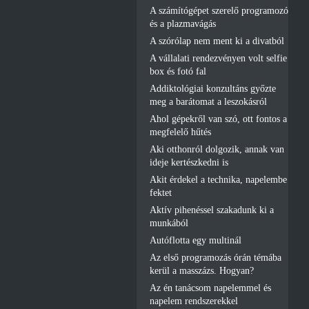
A számítógépet szerelő programozó
és a plazmavágás
A szórólap nem ment ki a divatból
A vállalati rendezvényen volt selfie
box és fotó fal
Addiktológiai konzultáns győzte
meg a barátomat a leszokásról
Ahol gépekről van szó, ott fontos a
megfelelő hűtés
Aki otthonról dolgozik, annak van
ideje kertészkedni is
Akit érdekel a technika, napelembe
fektet
Aktív pihenéssel szakadunk ki a
munkából
Autóflotta egy multinál
Az első programozás órán témába
kerül a masszázs. Hogyan?
Az én tanácsom napelemmel és
napelem rendszerekkel