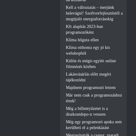
Kell a változtatás – merjünk
belevágni! Szoftverfejlesztéstől a
megújuló energiaforrásokig
Kft alapítás 2023-ban
programozóként
Klíma hőguta ellen
Klíma otthonra egy jó kis
webshopból
Külön és mégis együtt online
filmnézés közben
Lakásvásárlás előtt megéri
tájékozódni
Majdnem programozó lettem
Már nem csak a programozáshoz
értek!
Még a billentyűzetet is a
diszkontdepo-n veszem
Még egy programozó apuka sem
kerülheti el a pelenkázást
Megjavították a csapot, maradt