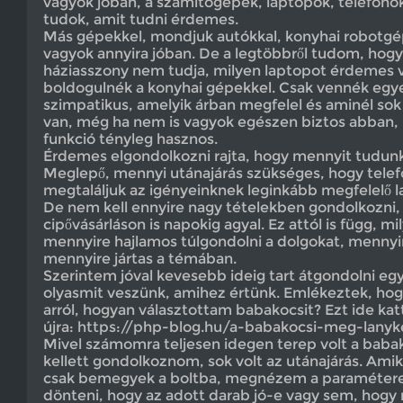
vagyok jóban, a számítógépek, laptopok, telefonok
tudok, amit tudni érdemes.
Más gépekkel, mondjuk autókkal, konyhai robotg
vagyok annyira jóban. De a legtöbbről tudom, hog
háziasszony nem tudja, milyen laptopot érdemes 
boldogulnék a konyhai gépekkel. Csak vennék egye
szimpatikus, amelyik árban megfelel és aminél sok 
van, még ha nem is vagyok egészen biztos abban, 
funkció tényleg hasznos.
Érdemes elgondolkozni rajta, hogy mennyit tudunk 
Meglepő, mennyi utánajárás szükséges, hogy tele
megtaláljuk az igényeinknek leginkább megfelelő l
De nem kell ennyire nagy tételekben gondolkozni, 
cipővásárláson is napokig agyal. Ez attól is függ, m
mennyire hajlamos túlgondolni a dolgokat, mennyi
mennyire jártas a témában.
Szerintem jóval kevesebb ideig tart átgondolni egy
olyasmit veszünk, amihez értünk. Emlékeztek, hog
arról, hogyan választottam babakocsit? Ezt ide katt
újra: https://php-blog.hu/a-babakocsi-meg-lanyke
Mivel számomra teljesen idegen terep volt a babak
kellett gondolkoznom, sok volt az utánajárás. Amik
csak bemegyek a boltba, megnézem a paramétere
dönteni, hogy az adott darab jó-e vagy sem, hogy