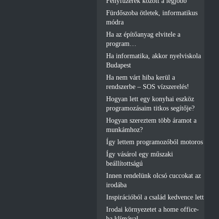
Fényfüzérek között a legjobb
Fürdőszoba ötletek, informatikus
módra
Ha az építőanyag elvitele a
program…
Ha informatika, akkor nyelviskola
Budapest
Ha nem várt hiba kerül a
rendszerbe – SOS vízszerelés!
Hogyan lett egy konyhai eszköz
programozásaim titkos segítője?
Hogyan szereztem több áramot a
munkámhoz?
Így lettem programozóból motoros
Így vásárol egy műszaki
beállítottságú
Innen rendelünk olcsó cuccokat az
irodába
Inspirációból a család kedvence lett
Irodai környezetet a home office-
ba klímával