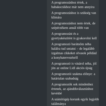
A programozáshoz értek, a
babakocsikhoz már nem annyira
A programozáshoz is szükség van
klímára
A programozáshoz nem értek, de
szépérzékem annál több van
A programozást és a
gyertyakészítést is gyakorolni kell
A programozó barátnőm néha
halálra tud untatni – de legalább
izgalmas cikkeket olvasok például
a konyhatervezésről
A programozó is vásárol néha, jól
jön az online Lidl akciós újság
A programozói szakma előnye: a
határtalan szabadság
A programozók sok mindenhez
értenek, az ajándékválasztáshoz
kevésbé
A számítógép korunk egyik legjobb
találmánya