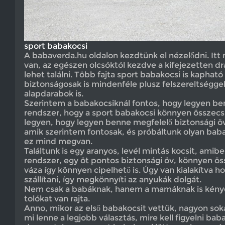
sport babakocsi
A babaverda.hu oldalon kezdtünk el nézelődni. Itt
van, az egészen olcsóktól kezdve a kifejezetten 
lehet találni. Több fajta sport babakocsi is kapható
biztonságosak is mindenféle plusz felszereltségge
alapdarabok is.
Szerintem a babakocsiknál fontos, hogy legyen be
rendszer, hogy a sport babakocsi könnyen összec
legyen, hogy legyen benne megfelelő biztonsági öv 
amik szerintem fontosak, és próbáltunk olyan bab
ez mind megvan.
Találtunk is egy aranyos, levél mintás kocsit, amib
rendszer, egy öt pontos biztonsági öv, könnyen ö
váza így könnyen cipelhető is. Úgy van kialakítva h
szállítani, így megkönnyíti az anyukák dolgát.
Nem csak a babáknak, hanem a mamáknak is kénye
tolókat van rajta.
Anno, mikor az első babakocsit vettük, nagyon so
mi lenne a legjobb választás, mire kell figyelni bab