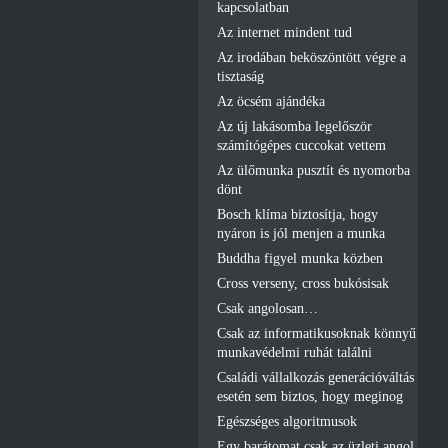
kapcsolatban
Az internet mindent tud
Az irodában beköszöntött végre a
tisztaság
Az öcsém ajándéka
Az új lakásomba legelőször
számítógépes cuccokat vettem
Az ülőmunka pusztít és nyomorba
dönt
Bosch klíma biztosítja, hogy
nyáron is jól menjen a munka
Buddha figyel munka közben
Cross verseny, cross bukósisak
Csak angolosan…
Csak az informatikusoknak könnyű
munkavédelmi ruhát találni
Családi vállalkozás generációváltás
esetén sem biztos, hogy meginog
Egészséges algoritmusok
Egy barátomat csak az üzleti angol