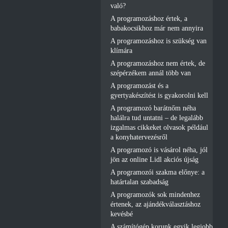
való?
A programozáshoz értek, a
babakocsikhoz már nem annyira
A programozáshoz is szükség van
klímára
A programozáshoz nem értek, de
szépérzékem annál több van
A programozást és a
gyertyakészítést is gyakorolni kell
A programozó barátnőm néha
halálra tud untatni – de legalább
izgalmas cikkeket olvasok például
a konyhatervezésről
A programozó is vásárol néha, jól
jön az online Lidl akciós újság
A programozói szakma előnye: a
határtalan szabadság
A programozók sok mindenhez
értenek, az ajándékválasztáshoz
kevésbé
A számítógép korunk egyik legjobb