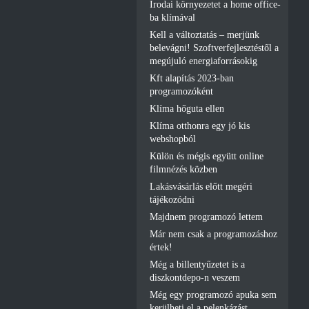
Irodai környezetet a home office-
ba klímával
Kell a változtatás – merjünk
belevágni! Szoftverfejlesztéstől a
megújuló energiaforrásokig
Kft alapítás 2023-ban
programozóként
Klíma hőguta ellen
Klíma otthonra egy jó kis
webshopból
Külön és mégis együtt online
filmnézés közben
Lakásvásárlás előtt megéri
tájékozódni
Majdnem programozó lettem
Már nem csak a programozáshoz
értek!
Még a billentyűzetet is a
diszkontdepo-n veszem
Még egy programozó apuka sem
kerülheti el a pelenkázást