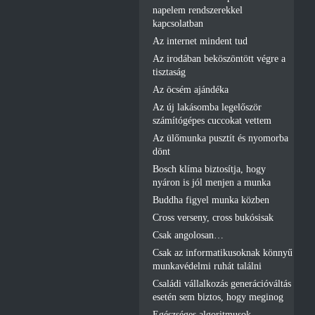
napelem rendszerekkel
kapcsolatban
Az internet mindent tud
Az irodában beköszöntött végre a
tisztaság
Az öcsém ajándéka
Az új lakásomba legelőször
számítógépes cuccokat vettem
Az ülőmunka pusztít és nyomorba
dönt
Bosch klíma biztosítja, hogy
nyáron is jól menjen a munka
Buddha figyel munka közben
Cross verseny, cross bukósisak
Csak angolosan…
Csak az informatikusoknak könnyű
munkavédelmi ruhát találni
Családi vállalkozás generációváltás
esetén sem biztos, hogy meginog
Egészséges algoritmusok