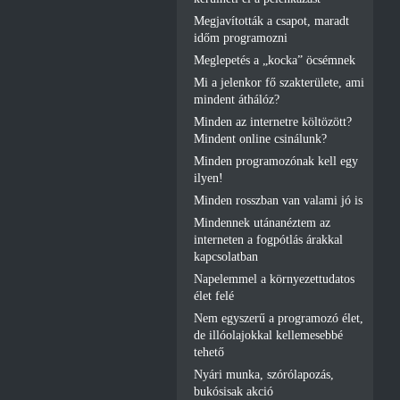
Megjavították a csapot, maradt
időm programozni
Meglepetés a „kocka” öcsémnek
Mi a jelenkor fő szakterülete, ami
mindent áthálóz?
Minden az internetre költözött?
Mindent online csinálunk?
Minden programozónak kell egy
ilyen!
Minden rosszban van valami jó is
Mindennek utánanéztem az
interneten a fogpótlás árakkal
kapcsolatban
Napelemmel a környezettudatos
élet felé
Nem egyszerű a programozó élet,
de illóolajokkal kellemesebbé
tehető
Nyári munka, szórólapozás,
bukósisak akció