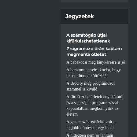
Jegyzetek
A számítógép útjai
kifürkészhetetlenek
Programozó órán kaptam
megmentő ötletet
A babakocsi még lánykérésre is jó
A barátom annyira kocka, hogy
okosotthonba költözik!
A Biocity még programozói
szemmel is kiváló
A fürdőszoba ötletek anyukámtól
és a segítség a programozással
kapcsolatban megkönnyítik az
életem
A gamer szék vásárlás volt a
legjobb döntésem egy ideje
A hidegben nem jó tanítani