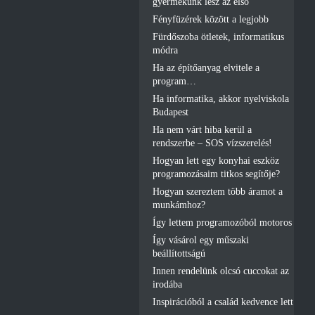
gyermekünk lesz az első
Fényfüzérek között a legjobb
Fürdőszoba ötletek, informatikus
módra
Ha az építőanyag elvitele a
program…
Ha informatika, akkor nyelviskola
Budapest
Ha nem várt hiba kerül a
rendszerbe – SOS vízszerelés!
Hogyan lett egy konyhai eszköz
programozásaim titkos segítője?
Hogyan szereztem több áramot a
munkámhoz?
Így lettem programozóból motoros
Így vásárol egy műszaki
beállítottságú
Innen rendelünk olcsó cuccokat az
irodába
Inspirációból a család kedvence lett