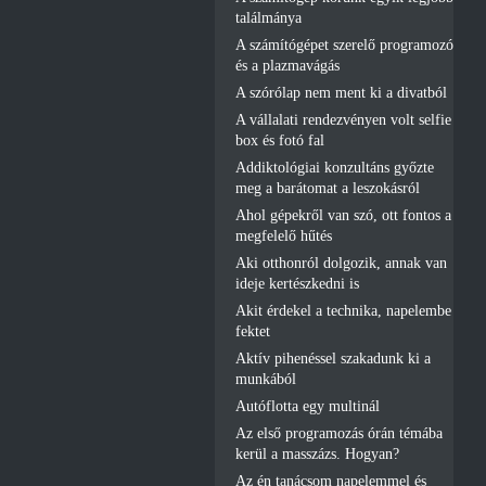
találmánya
A számítógépet szerelő programozó
és a plazmavágás
A szórólap nem ment ki a divatból
A vállalati rendezvényen volt selfie
box és fotó fal
Addiktológiai konzultáns győzte
meg a barátomat a leszokásról
Ahol gépekről van szó, ott fontos a
megfelelő hűtés
Aki otthonról dolgozik, annak van
ideje kertészkedni is
Akit érdekel a technika, napelembe
fektet
Aktív pihenéssel szakadunk ki a
munkából
Autóflotta egy multinál
Az első programozás órán témába
kerül a masszázs. Hogyan?
Az én tanácsom napelemmel és