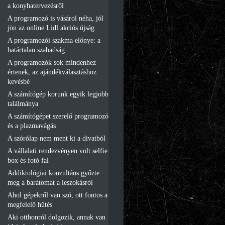
a konyhatervezésről
A programozó is vásárol néha, jól
jön az online Lidl akciós újság
A programozói szakma előnye: a
határtalan szabadság
A programozók sok mindenhez
értenek, az ajándékválasztáshoz
kevésbé
A számítógép korunk egyik legjobb
találmánya
A számítógépet szerelő programozó
és a plazmavágás
A szórólap nem ment ki a divatból
A vállalati rendezvényen volt selfie
box és fotó fal
Addiktológiai konzultáns győzte
meg a barátomat a leszokásról
Ahol gépekről van szó, ott fontos a
megfelelő hűtés
Aki otthonról dolgozik, annak van