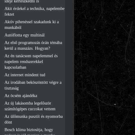
ideje kertészkedni is
Akit érdekel a technika, napelembe
fektet
Aktív pihenéssel szakadunk ki a
munkából
Autóflotta egy multinál
Az első programozás órán témába
kerül a masszázs. Hogyan?
Az én tanácsom napelemmel és
napelem rendszerekkel
kapcsolatban
Az internet mindent tud
Az irodában beköszöntött végre a
tisztaság
Az öcsém ajándéka
Az új lakásomba legelőször
számítógépes cuccokat vettem
Az ülőmunka pusztít és nyomorba
dönt
Bosch klíma biztosítja, hogy