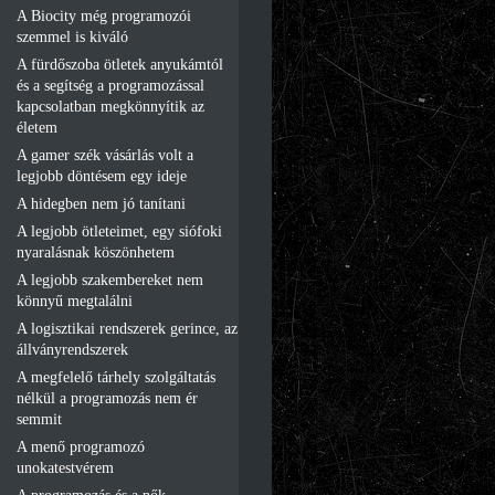
A Biocity még programozói
szemmel is kiváló
A fürdőszoba ötletek anyukámtól
és a segítség a programozással
kapcsolatban megkönnyítik az
életem
A gamer szék vásárlás volt a
legjobb döntésem egy ideje
A hidegben nem jó tanítani
A legjobb ötleteimet, egy siófoki
nyaralásnak köszönhetem
A legjobb szakembereket nem
könnyű megtalálni
A logisztikai rendszerek gerince, az
állványrendszerek
A megfelelő tárhely szolgáltatás
nélkül a programozás nem ér
semmit
A menő programozó
unokatestvérem