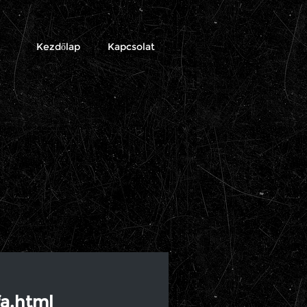
Kezdőlap
Kapcsolat
fa.html