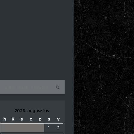
2026. augusztus
h
K
s
c
p
s
v
1
2