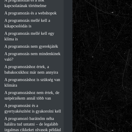
A programozás és a nők
kapcsolatának történelme
A programozás és a webshopok
A programozás mellé kell a
kikapcsolódás is
A programozás mellé kell egy
klíma is
A programozás nem gyerekjáték
A programozás nem mindenkinek
való?
A programozáshoz értek, a
babakocsikhoz már nem annyira
A programozáshoz is szükség van
klímára
A programozáshoz nem értek, de
szépérzékem annál több van
A programozást és a
gyertyakészítést is gyakorolni kell
A programozó barátnőm néha
halálra tud untatni – de legalább
izgalmas cikkeket olvasok például