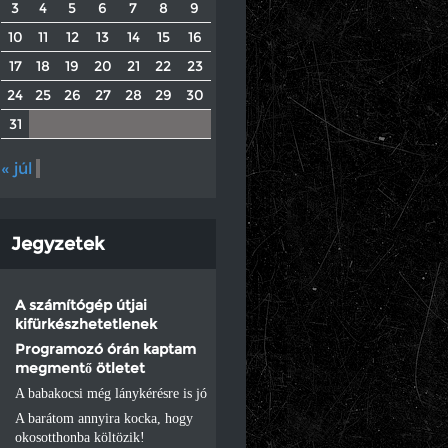
3
4
5
6
7
8
9
10
11
12
13
14
15
16
17
18
19
20
21
22
23
24
25
26
27
28
29
30
31
« júl
Jegyzetek
A számítógép útjai
kifürkészhetetlenek
Programozó órán kaptam
megmentő ötletet
A babakocsi még lánykérésre is jó
A barátom annyira kocka, hogy
okosotthonba költözik!