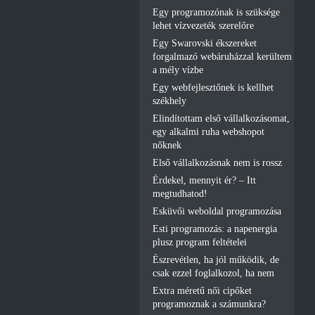
Egy programozónak is szüksége
lehet vízvezeték szerelőre
Egy Swarovski ékszereket
forgalmazó webáruházzal kerültem
a mély vízbe
Egy webfejlesztőnek is kellhet
székhely
Elindítottam első vállalkozásomat,
egy alkalmi ruha webshopot
nőknek
Első vállalkozásnak nem is rossz
Érdekel, mennyit ér? – Itt
megtudhatod!
Esküvői weboldal programozása
Esti programozás: a napenergia
plusz program feltételei
Észrevétlen, ha jól működik, de
csak ezzel foglalkozol, ha nem
Extra méretű női cipőket
programoznak a számunkra?