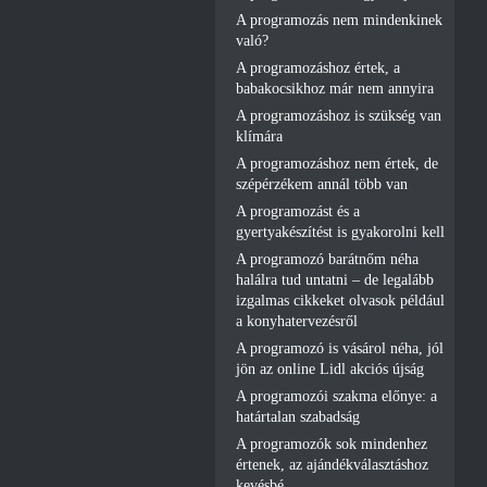
A programozás nem mindenkinek
való?
A programozáshoz értek, a
babakocsikhoz már nem annyira
A programozáshoz is szükség van
klímára
A programozáshoz nem értek, de
szépérzékem annál több van
A programozást és a
gyertyakészítést is gyakorolni kell
A programozó barátnőm néha
halálra tud untatni – de legalább
izgalmas cikkeket olvasok például
a konyhatervezésről
A programozó is vásárol néha, jól
jön az online Lidl akciós újság
A programozói szakma előnye: a
határtalan szabadság
A programozók sok mindenhez
értenek, az ajándékválasztáshoz
kevésbé