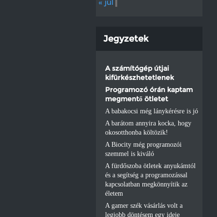
« júl
Jegyzetek
A számítógép útjai
kifürkészhetetlenek
Programozó órán kaptam
megmentő ötletet
A babakocsi még lánykérésre is jó
A barátom annyira kocka, hogy
okosotthonba költözik!
A Biocity még programozói
szemmel is kiváló
A fürdőszoba ötletek anyukámtól
és a segítség a programozással
kapcsolatban megkönnyítik az
életem
A gamer szék vásárlás volt a
legjobb döntésem egy ideje