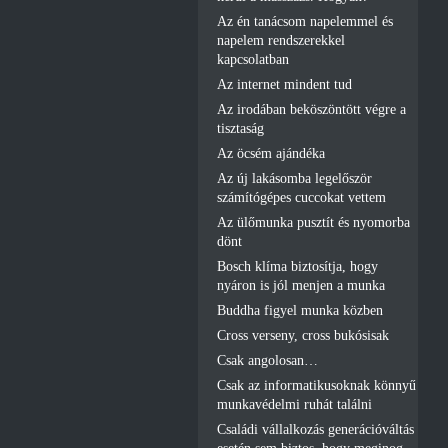
Az én tanácsom napelemmel és
napelem rendszerekkel
kapcsolatban
Az internet mindent tud
Az irodában beköszöntött végre a
tisztaság
Az öcsém ajándéka
Az új lakásomba legelőször
számítógépes cuccokat vettem
Az ülőmunka pusztít és nyomorba
dönt
Bosch klíma biztosítja, hogy
nyáron is jól menjen a munka
Buddha figyel munka közben
Cross verseny, cross bukósisak
Csak angolosan…
Csak az informatikusoknak könnyű
munkavédelmi ruhát találni
Családi vállalkozás generációváltás