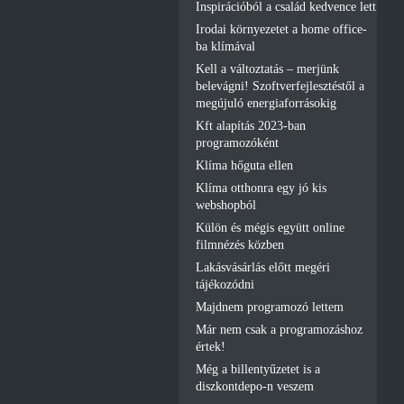
Inspirációból a család kedvence lett
Irodai környezetet a home office-
ba klímával
Kell a változtatás – merjünk
belevágni! Szoftverfejlesztéstől a
megújuló energiaforrásokig
Kft alapítás 2023-ban
programozóként
Klíma hőguta ellen
Klíma otthonra egy jó kis
webshopból
Külön és mégis együtt online
filmnézés közben
Lakásvásárlás előtt megéri
tájékozódni
Majdnem programozó lettem
Már nem csak a programozáshoz
értek!
Még a billentyűzetet is a
diszkontdepo-n veszem