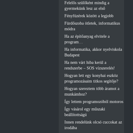
Felelős szülőként mindig a
gyermekünk lesz az első
Fényfüzérek között a legjobb
Fürdőszoba ötletek, informatikus
módra
Ha az építőanyag elvitele a
program…
Ha informatika, akkor nyelviskola
Budapest
Ha nem várt hiba kerül a
rendszerbe – SOS vízszerelés!
Hogyan lett egy konyhai eszköz
programozásaim titkos segítője?
Hogyan szereztem több áramot a
munkámhoz?
Így lettem programozóból motoros
Így vásárol egy műszaki
beállítottságú
Innen rendelünk olcsó cuccokat az
irodába