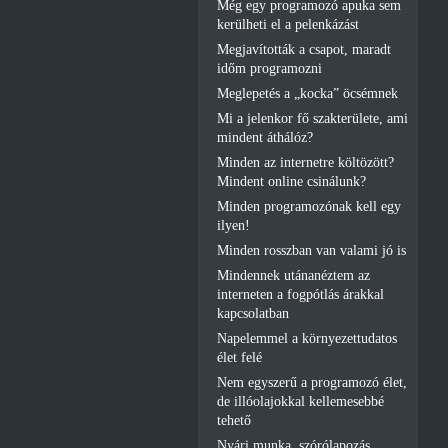
Még egy programozó apuka sem
kerülheti el a pelenkázást
Megjavították a csapot, maradt
időm programozni
Meglepetés a „kocka” öcsémnek
Mi a jelenkor fő szakterülete, ami
mindent áthálóz?
Minden az internetre költözött?
Mindent online csinálunk?
Minden programozónak kell egy
ilyen!
Minden rosszban van valami jó is
Mindennek utánanéztem az
interneten a fogpótlás árakkal
kapcsolatban
Napelemmel a környezettudatos
élet felé
Nem egyszerű a programozó élet,
de illóolajokkal kellemesebbé
tehető
Nyári munka, szórólapozás,