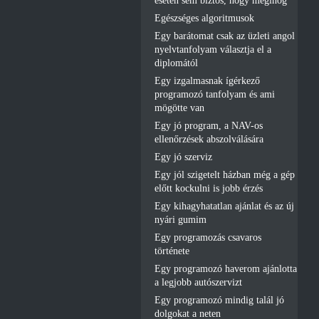
esetén sem biztos, hogy meginog
Egészséges algoritmusok
Egy barátomat csak az üzleti angol
nyelvtanfolyam választja el a
diplomától
Egy izgalmasnak ígérkező
programozó tanfolyam és ami
mögötte van
Egy jó program, a NAV-os
ellenőrzések abszolválására
Egy jó szerviz
Egy jól szigetelt házban még a gép
előtt kockulni is jobb érzés
Egy kihagyhatatlan ajánlat és az új
nyári gumim
Egy programozás csavaros
története
Egy programozó haverom ajánlotta
a legjobb autószervizt
Egy programozó mindig talál jó
dolgokat a neten