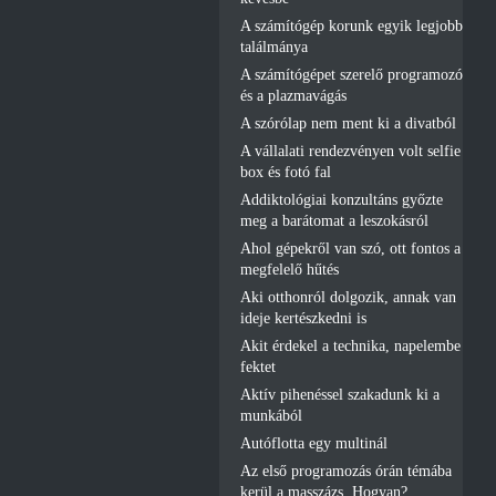
A számítógép korunk egyik legjobb
találmánya
A számítógépet szerelő programozó
és a plazmavágás
A szórólap nem ment ki a divatból
A vállalati rendezvényen volt selfie
box és fotó fal
Addiktológiai konzultáns győzte
meg a barátomat a leszokásról
Ahol gépekről van szó, ott fontos a
megfelelő hűtés
Aki otthonról dolgozik, annak van
ideje kertészkedni is
Akit érdekel a technika, napelembe
fektet
Aktív pihenéssel szakadunk ki a
munkából
Autóflotta egy multinál
Az első programozás órán témába
kerül a masszázs. Hogyan?