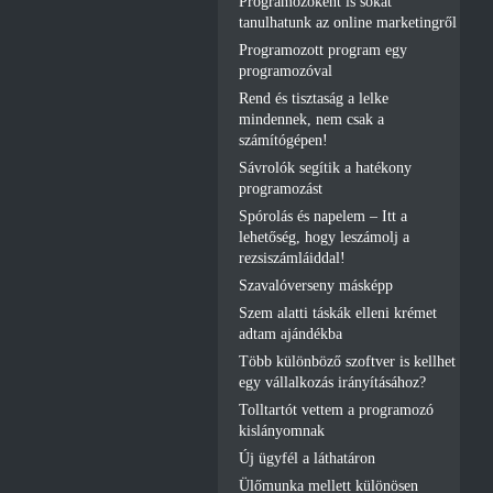
Programozóként is sokat
tanulhatunk az online marketingről
Programozott program egy
programozóval
Rend és tisztaság a lelke
mindennek, nem csak a
számítógépen!
Sávrolók segítik a hatékony
programozást
Spórolás és napelem – Itt a
lehetőség, hogy leszámolj a
rezsiszámláiddal!
Szavalóverseny másképp
Szem alatti táskák elleni krémet
adtam ajándékba
Több különböző szoftver is kellhet
egy vállalkozás irányításához?
Tolltartót vettem a programozó
kislányomnak
Új ügyfél a láthatáron
Ülőmunka mellett különösen