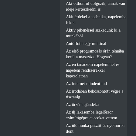
Aki otthonról dolgozik, annak van
ideje kertészkedni is
Akit érdekel a technika, napelembe
fektet
Aktív pihenéssel szakadunk ki a
munkából
Autóflotta egy multinál
Az első programozás órán témába
kerül a masszázs. Hogyan?
Az én tanácsom napelemmel és
napelem rendszerekkel
kapcsolatban
Az internet mindent tud
Az irodában beköszöntött végre a
tisztaság
Az öcsém ajándéka
Az új lakásomba legelőször
számítógépes cuccokat vettem
Az ülőmunka pusztít és nyomorba
dönt