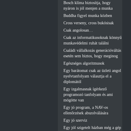
Bosch klíma biztosítja, hogy
nyáron is jól menjen a munka
Buddha figyel munka közben
Cross verseny, cross bukósisak
Csak angolosan…
Csak az informatikusoknak könnyű
munkavédelmi ruhát találni
Családi vállalkozás generációváltás
esetén sem biztos, hogy meginog
Egészséges algoritmusok
Egy barátomat csak az üzleti angol
nyelvtanfolyam választja el a
diplomától
Egy izgalmasnak ígérkező
programozó tanfolyam és ami
mögötte van
Egy jó program, a NAV-os
ellenőrzések abszolválására
Egy jó szerviz
Egy jól szigetelt házban még a gép