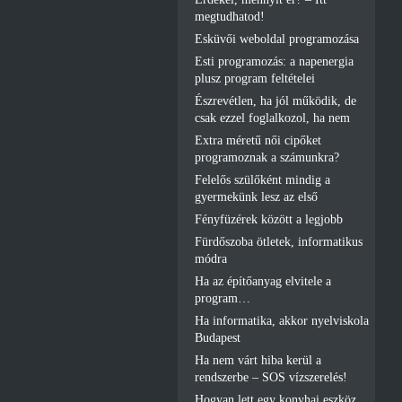
megtudhatod!
Esküvői weboldal programozása
Esti programozás: a napenergia
plusz program feltételei
Észrevétlen, ha jól működik, de
csak ezzel foglalkozol, ha nem
Extra méretű női cipőket
programoznak a számunkra?
Felelős szülőként mindig a
gyermekünk lesz az első
Fényfüzérek között a legjobb
Fürdőszoba ötletek, informatikus
módra
Ha az építőanyag elvitele a
program…
Ha informatika, akkor nyelviskola
Budapest
Ha nem várt hiba kerül a
rendszerbe – SOS vízszerelés!
Hogyan lett egy konyhai eszköz