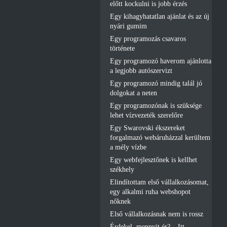
előtt kockulni is jobb érzés
Egy kihagyhatatlan ajánlat és az új
nyári gumim
Egy programozás csavaros
története
Egy programozó haverom ajánlotta
a legjobb autószervizt
Egy programozó mindig talál jó
dolgokat a neten
Egy programozónak is szüksége
lehet vízvezeték szerelőre
Egy Swarovski ékszereket
forgalmazó webáruházzal kerültem
a mély vízbe
Egy webfejlesztőnek is kellhet
székhely
Elindítottam első vállalkozásomat,
egy alkalmi ruha webshopot
nőknek
Első vállalkozásnak nem is rossz
Érdekel, mennyit ér? – Itt