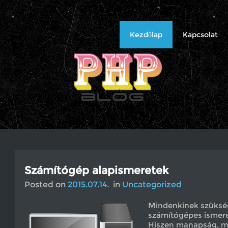
PHP
Blog
Kezdőlap
Kapcsolat
Számítógép alapismeretek
Posted on
2015.07.14.
in
Uncategorized
Mindenkinek szüksé
számítógépes ismere
Hiszen manapság, m