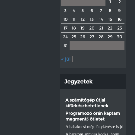
1
2
3
4
5
6
7
8
9
10
11
12
13
14
15
16
17
18
19
20
21
22
23
24
25
26
27
28
29
30
31
« júl
Jegyzetek
A számítógép útjai
kifürkészhetetlenek
Programozó órán kaptam
megmentő ötletet
A babakocsi még lánykérésre is jó
A barátom annyira kocka, hogy