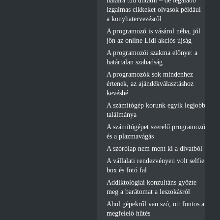
halálra tud untatni – de legalább
izgalmas cikkeket olvasok például
a konyhatervezésről
A programozó is vásárol néha, jól
jön az online Lidl akciós újság
A programozói szakma előnye: a
határtalan szabadság
A programozók sok mindenhez
értenek, az ajándékválasztáshoz
kevésbé
A számítógép korunk egyik legjobb
találmánya
A számítógépet szerelő programozó
és a plazmavágás
A szórólap nem ment ki a divatból
A vállalati rendezvényen volt selfie
box és fotó fal
Addiktológiai konzultáns győzte
meg a barátomat a leszokásról
Ahol gépekről van szó, ott fontos a
megfelelő hűtés