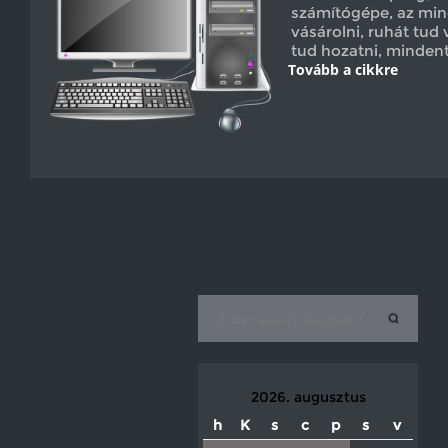
számítógépe, az mind
vásárolni, ruhát tud 
tud hozatni, mindent
Tovább a cikkre
2026. augusztus
h
K
s
c
p
s
v