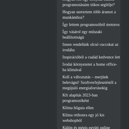
programozásaim titkos segítője?
Hogyan szereztem több áramot a
munkámhoz?
Így lettem programozóból motoros
Így vásárol egy műszaki
beállítottságú
Innen rendelünk olcsó cuccokat az
irodába
Inspirációból a család kedvence lett
Irodai környezetet a home office-
ba klímával
Kell a változtatás – merjünk
belevágni! Szoftverfejlesztéstől a
megújuló energiaforrásokig
Kft alapítás 2023-ban
programozóként
Klíma hőguta ellen
Klíma otthonra egy jó kis
webshopból
Külön és mégis együtt online